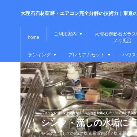
大理石石材研磨・エアコン完全分解の技術力｜東京
ご利用案内
大理石御影石ガラス
home
ノキ風呂
ランキング
プレミアムセット
ハウス
ステンレスシンク掃除方法・シンク水垢落とし方・シンクの手入れ
シンク・流しの水垢に
シンク・流しの水垢に塩素系漂白剤？塩素系漂白