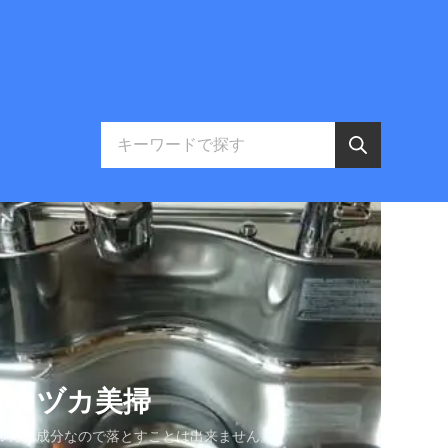
グコヅカ美掃
ルカリ成分なので落とすことは出来ません。