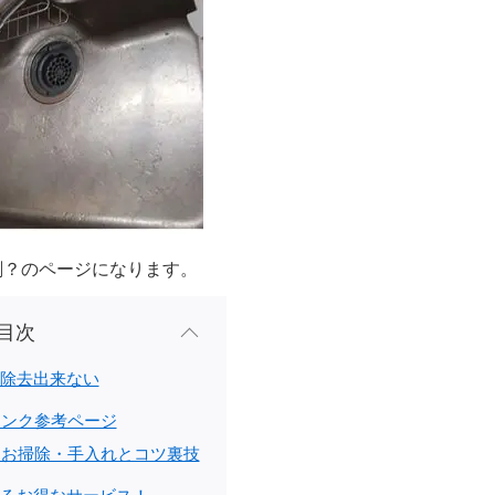
剤？のページになります。
目次
除去出来ない
シンク参考ページ
うお掃除・手入れとコツ裏技