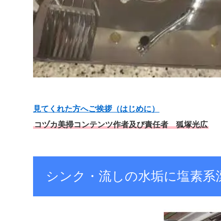
見てくれた方へご挨拶（はじめに）
コヅカ美掃コンテンツ作者及び責任者 狐塚光広
シンク・流しの水垢に塩素系