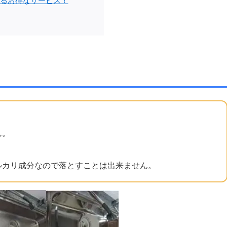
るお得なサービス！
。
ん。
ルカリ成分なので落とすことは出来ません。