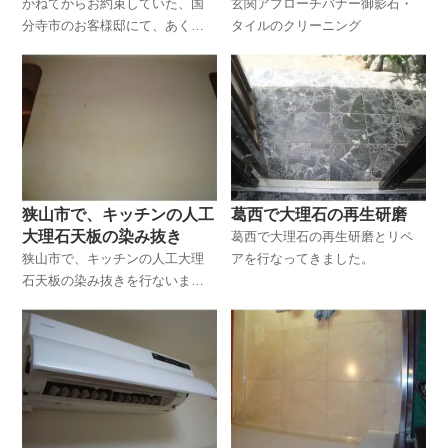
かねてからお約束していた、国
玄関アプローチバナー御影石・
分寺市のお客様邸にて、あく洗
タイルのクリーニング
いをしてきました。実は、こち
らの国分寺のお客様は、3月だっ
たでしょうか？お風呂のあく洗
いを始め、木部のあく洗い、全
体的なクリーニングをご依頼さ
れたお客様です。
狭山市で、キッチンの人工
葛西で大理石の再生研磨
大理石天板の染み抜き
葛西で大理石の再生研磨とリペ
狭山市で、キッチンの人工大理
アを行なってきました。
石天板の染み抜きを行ないまし
た。