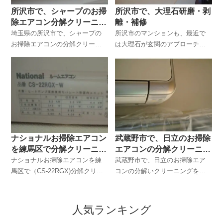
所沢市で、シャープのお掃
所沢市で、大理石研磨・剥
除エアコン分解クリーニン
離・補修
グ
埼玉県の所沢市で、シャープの
所沢市のマンションも、最近で
お掃除エアコンの分解クリーニ
は大理石が玄関のアプローチや
ングをしてきました。午前９時
土間に使われていることが多
から１台と、午後２時から同じ
く、大理石の再生研磨を頼まれ
所沢市で、ほとんど同じ機種を
るお客さまも増えました。
クリーニングしてきました。１
台目は、所沢の金山町のマンシ
ョンです。
ナショナルお掃除エアコン
武蔵野市で、日立のお掃除
を練馬区で分解クリーニン
エアコンの分解クリーニン
グ（CS-22RGX)
グ
ナショナルお掃除エアコンを練
武蔵野市で、日立のお掃除エア
馬区で（CS-22RGX)分解クリー
コンの分解いクリーニングをし
ニングを行ってきましいた。
てきました。
人気ランキング