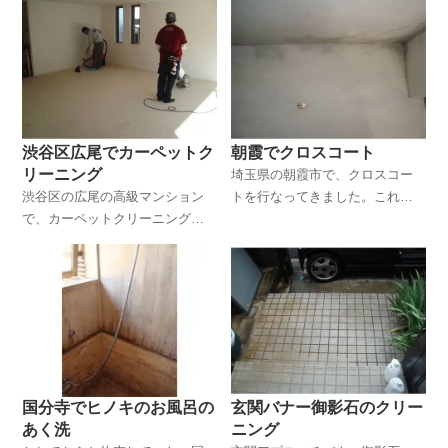
系の石の染み抜きと、石の洗浄
ーリングのバフ掛けと復元で
です。
す。中央区のタワーマンション
の在宅ハウスクリーニングのニ
ーズは高く、定期的にお伺いす
るお客様も何人かおります。あ
りがたいことです。
渋谷区広尾でカーペットク
朝霞でクロスコート
リーニング
埼玉県の朝霞市で、クロスコー
渋谷区の広尾の高級マンション
トを行なってきました。これ
で、カーペットクリーニングを
は、メニューには特に置いてい
してきました。コチラのマンシ
ません。クロスの張替えができ
ョンの、購入価格を聞いてビッ
ない状況でした。
クリです。1億5千万・・・とて
も私たちが購入できるようなマ
ンションではありません。
国分寺でヒノキのお風呂の
玄関バナー御影石のクリー
あく洗
ニング