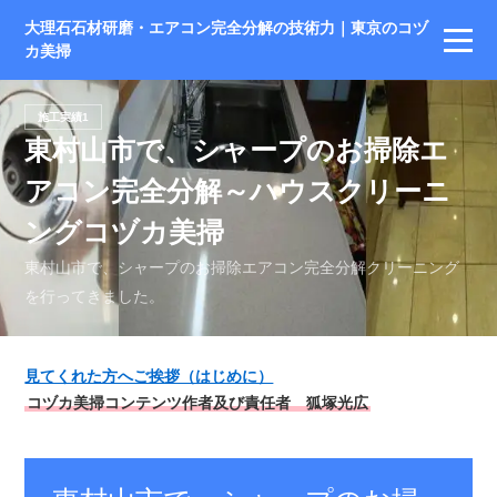
大理石石材研磨・エアコン完全分解の技術力｜東京のコヅ
カ美掃
施工実績1
東村山市で、シャープのお掃除エ
アコン完全分解～ハウスクリーニ
ングコヅカ美掃
東村山市で、シャープのお掃除エアコン完全分解クリーニング
を行ってきました。
見てくれた方へご挨拶（はじめに）
コヅカ美掃コンテンツ作者及び責任者 狐塚光広