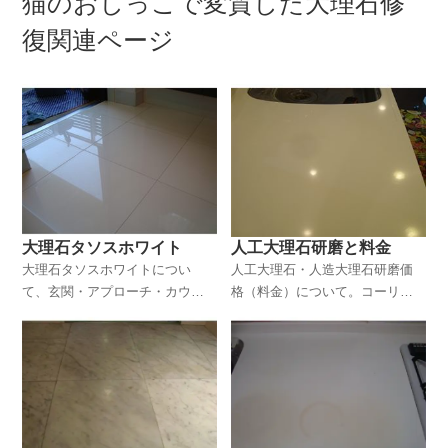
猫のおしっこで変質した大理石修
復関連ページ
大理石タソスホワイト
人工大理石研磨と料金
大理石タソスホワイトについ
人工大理石・人造大理石研磨価
て、玄関・アプローチ・カウン
格（料金）について。コーリア
ター・洗面化粧台・キッチンワ
ンや人工大理石シンクの汚れ、
ークトップ等によくつかわれて
キッチンや洗面再カウンターの
いる大理石タソスホワイトの特
黄ばみや黒ずみ、光沢を特殊研
長や製品特性の説明です。
磨でよみがえらせます。作業料
金がわかるページです。