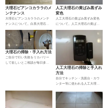
大理石ビアンコカララのメ
人工大理石の黄ばみ黒ずみ
ンテナンス
変色
大理石ビアンコカララのメンテ
人工大理石の黄ばみ黒ずみ変色
ナンスについて。白系大理石の
について。人工大理石の黄ばみ
代表として、室内建材に使われ
黒ずみ変色のお手入れをしに、
ることが多い、大理石ビアンコ
八王子の築年数１５年のマンシ
カラーラのメンテナンス大理石
ョンで行って来ました。
タイル・キッチンの人工大理
石・人工大理石カウンター・人
大理石の掃除・手入れ方法
工大理石の洗面のお手入れ・掃
ご自分で行い失敗をリカバリー
除でお悩みの方は必見です！！
して欲しいとご相談が毎日多数
人工大理石の掃除と手入れ
寄せられています。自分で玄関
方法
大理石・人造大理石・デュポン
自分でキッチン・洗面台・カウ
コーリアン・人工大理石・テラ
ンター等に使われる人工大理石
ゾーの掃除・手入れ方法・メン
の掃除と手入れ方法、特徴など
テナンスをするためのポイント
について。
と基礎知識。