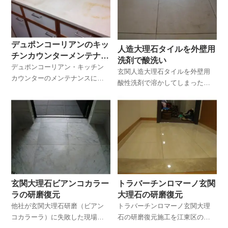
デュポンコーリアンのキッ
人造大理石タイルを外壁用
チンカウンターメンテナン
洗剤で酸洗い
ス
デュポンコーリアン・キッチン
玄関人造大理石タイルを外壁用
カウンターのメンテナンスにつ
酸性洗剤で溶かしてしまった現
いて、キッチンカウンター・洗
場の復元作業実例ページです。
面化粧台・キッチンワークトッ
プ等によくつかわれている人工
大理石デュポンコーリアンのメ
ンテナンスの説明です。
玄関大理石ビアンコカラー
トラバーチンロマーノ玄関
ラの研磨復元
大理石の研磨復元
他社が玄関大理石研磨（ビアン
トラバーチンロマーノ玄関大理
コカラーラ）に失敗した現場の
石の研磨復元施工を江東区の高