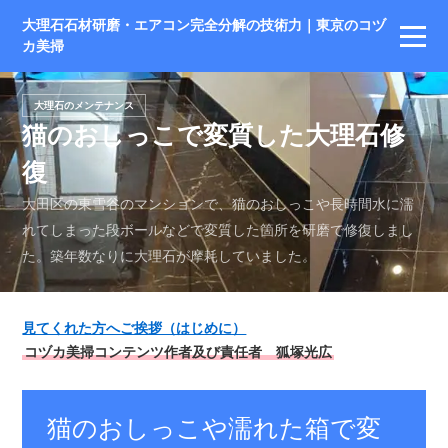
大理石石材研磨・エアコン完全分解の技術力｜東京のコヅ
カ美掃
大理石のメンテナンス
猫のおしっこで変質した大理石修
復
大田区の東雪谷のマンションで、猫のおしっこや長時間水に濡
れてしまった段ボールなどで変質した箇所を研磨で修復しまし
た。築年数なりに大理石が摩耗していました。
見てくれた方へご挨拶（はじめに）
コヅカ美掃コンテンツ作者及び責任者 狐塚光広
猫のおしっこや濡れた箱で変