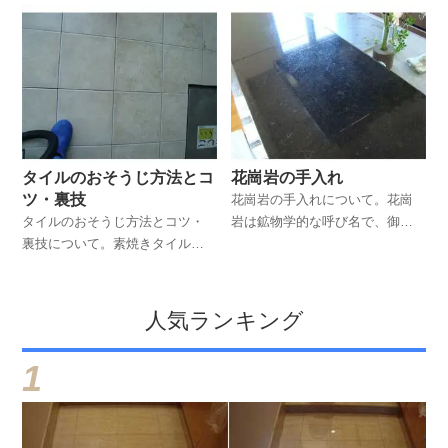
再研磨復元施工をしてきまし
級マンションで磨いてきまし
た。
た。中古分譲マンションを購入
したお客さんからからのご依頼
です。
タイルのおそうじ方法とコ
花崗岩の手入れ
ツ・裏技
花崗岩の手入れについて。花崗
タイルのおそうじ方法とコツ・
岩は鉱物学的な呼び名で、御影
裏技について。素焼きタイル・
石は同類です。大理石が石灰岩
テラコッタタイル・磁器タイル
でできていますが、御影石の成
などのお掃除のコツ裏技。
分はシリカ（ガラスのもとにな
る物質）を多く含みます。
人気ランキング