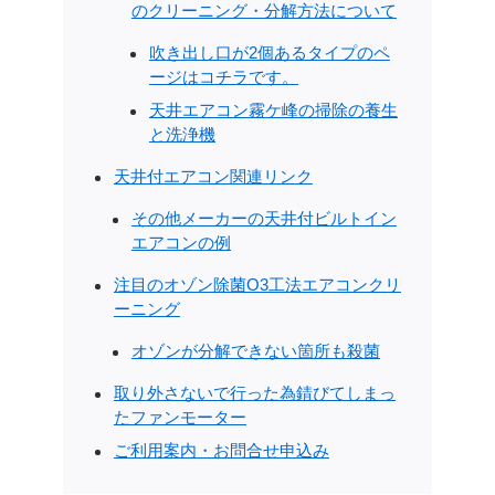
のクリーニング・分解方法について
吹き出し口が2個あるタイプのペ
ージはコチラです。
天井エアコン霧ケ峰の掃除の養生
と洗浄機
天井付エアコン関連リンク
その他メーカーの天井付ビルトイン
エアコンの例
注目のオゾン除菌O3工法エアコンクリ
ーニング
オゾンが分解できない箇所も殺菌
取り外さないで行った為錆びてしまっ
たファンモーター
ご利用案内・お問合せ申込み