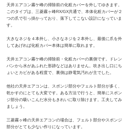
天井エアコン霧ケ峰の掃除前の化粧カバーを外してゆきます。
このタイプは、三菱霧ヶ峰RX/GX共通で、本体化粧カバーが２
つの爪で引っ掛かっており、落下してこない設計になっていま
す。
大きなネジを４本外し、小さなネジを２本外し、最後に爪を外
してあげれば化粧カバー本体は簡単に取れます。
天井エアコン霧ケ峰の掃除前・化粧カバーの裏側です。ドレン
パンから水があふれた形跡などはありません。吹き出し口にち
ょいとカビがある程度で、裏側は静電気汚れが主でした。
他社の天井エアコンは、スポンジ部分やフェルト部分が多く、
乾かすのにとても大変です。ある方法で行うと、簡単にスポン
ジ部分の吸いこんだ水分もきれいに取り除けます。工夫してみ
ましょう。
三菱霧ヶ峰の天井エアコンの場合は、フェルト部分やスポンジ
部分がとても少ない作りになっています。