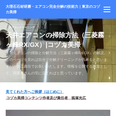
大理石石材研磨・エアコン完全分解の技術力｜東京のコヅ
カ美掃
エアコンクリーニング
天井エアコンの掃除方法（三菱霧
ヶ峰RX/GX）|コヅカ美掃
天井エアコンの掃除と分解方法（三菱霧ヶ峰RX/GX）の解説。
このページを見れば自分で分解クリーニングが出来ると思いま
すが、自己責任でお長いいたします。情報を公開する趣旨とし
て、同業者さんの宅に立てればと思っています。
見てくれた方へご挨拶（はじめに）
コヅカ美掃コンテンツ作者及び責任者 狐塚光広