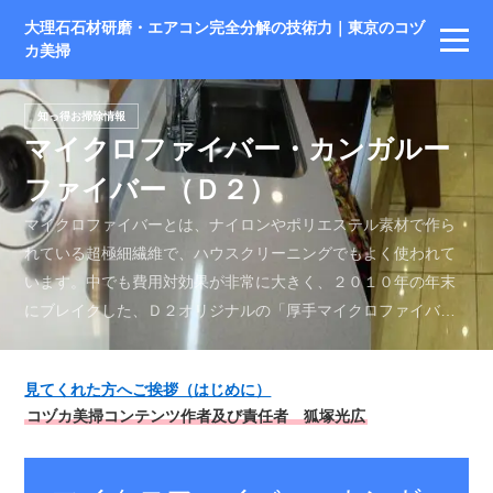
大理石石材研磨・エアコン完全分解の技術力｜東京のコヅ
カ美掃
知っ得お掃除情報
マイクロファイバー・カンガルー
ファイバー（Ｄ２）
マイクロファイバーとは、ナイロンやポリエステル素材で作ら
れている超極細繊維で、ハウスクリーニングでもよく使われて
います。中でも費用対効果が非常に大きく、２０１０年の年末
にブレイクした、Ｄ２オリジナルの「厚手マイクロファイバー
ぞうきん」がとても優れています。
見てくれた方へご挨拶（はじめに）
コヅカ美掃コンテンツ作者及び責任者 狐塚光広