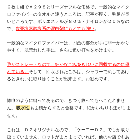
２枚１組で￥２９８とリーズナブルな価格で、一般的なマイク
ロファイバーのタオルと違うところは、記事が厚く、毛足が長
いところです、ポリエステルが８０％・ナイロンが２０％なの
で、
次亜塩素酸塩系の漂白剤にもとても強い
。
一般的なマイクロファイバーは、凹凸の部分が手に非一かかり
やすく、肌荒れした手に、さらに追い打ちをかけます。
毛がストレートなので、細かなごみをきれいに回収するのに優
れている。
そして、回収されたごみは、シャワーで流してあげ
るときれいに取り除くことが出来ます。お勧めです。
雑巾のように縫ってあるので、きつく絞ってもへこたれませ
ん。
吸水性
も面積からすると合格です。細かいちりも逃がしま
せん。
これは、Ｄ２オリジナルなので、「ケーヨーＤ２」でしか取り
扱っていません。ロットがまとまっていれば、他のお店でもあ