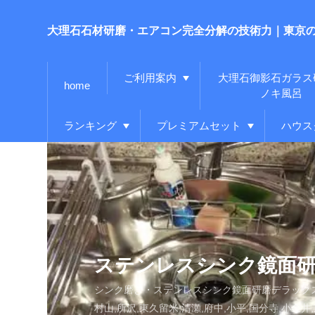
大理石石材研磨・エアコン完全分解の技術力｜東京
ご利用案内
大理石御影石ガラス
home
ノキ風呂
ランキング
プレミアムセット
ハウス
ステンレスシンク鏡面研
シンク磨き・ステンレスシンク鏡面研磨デラック
村山,所沢,東久留米,清瀬,府中,小平,国分寺,小