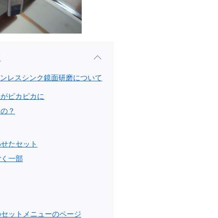
次
ンレスシンク鏡面研磨について
クがピカピカに
むの？
わせたセット
ごく一部
のセットメニューのページ