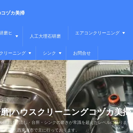
のコヅカ美掃
研磨ヒ
エアコンクリーニング
人工大理石研磨
クリーニング
シンク
お問合せ
磨|ハウスクリーニングコヅカ美掃
ス仕上げ。流し・台所・シンクの磨きが常識を超えたレベルに蘇ります
金井,東大和市,西東京市で主に行っております。