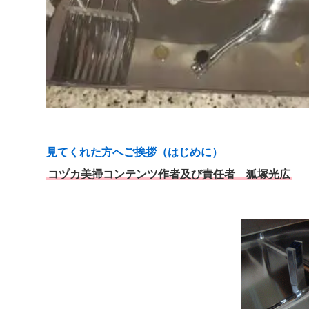
見てくれた方へご挨拶（はじめに）
コヅカ美掃コンテンツ作者及び責任者 狐塚光広